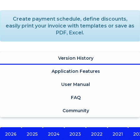
Create payment schedule, define discounts,
easily print your invoice with templates or save as
PDF, Excel.
Version History
Application Features
User Manual
FAQ
Community
2026
2025
2024
2023
2022
2021
20