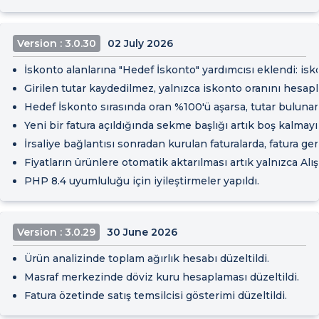
Version : 3.0.30
02 July 2026
İskonto alanlarına "Hedef İskonto" yardımcısı eklendi: isk
Girilen tutar kaydedilmez, yalnızca iskonto oranını hesapla
Hedef İskonto sırasında oran %100'ü aşarsa, tutar bulunama
Yeni bir fatura açıldığında sekme başlığı artık boş kalmayı
İrsaliye bağlantısı sonradan kurulan faturalarda, fatura ger
Fiyatların ürünlere otomatik aktarılması artık yalnızca Alış fa
PHP 8.4 uyumluluğu için iyileştirmeler yapıldı.
Version : 3.0.29
30 June 2026
Ürün analizinde toplam ağırlık hesabı düzeltildi.
Masraf merkezinde döviz kuru hesaplaması düzeltildi.
Fatura özetinde satış temsilcisi gösterimi düzeltildi.