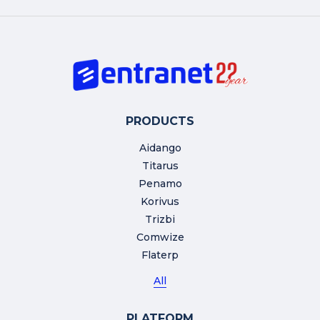
PRODUCTS
Aidango
Titarus
Penamo
Korivus
Trizbi
Comwize
Flaterp
All
PLATFORM