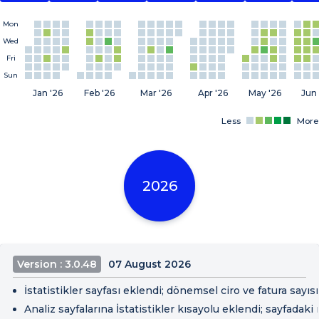
Mon
Wed
Fri
Sun
Jan '26
Feb '26
Mar '26
Apr '26
May '26
Jun 
Less
More
2026
Version : 3.0.48
07 August 2026
İstatistikler sayfası eklendi; dönemsel ciro ve fatura sayı
Analiz sayfalarına İstatistikler kısayolu eklendi; sayfadaki m