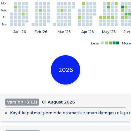
Mon
Wed
Fri
Sun
Jan '26
Feb '26
Mar '26
Apr '26
May '26
Jun 
Less
More
2026
Version : 3.1.31
01 August 2026
Kayıt kapatma işleminde otomatik zaman damgası oluşturm