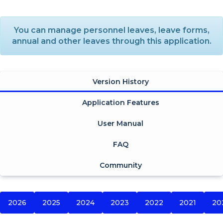
You can manage personnel leaves, leave forms,
annual and other leaves through this application.
Version History
Application Features
User Manual
FAQ
Community
2026
2025
2024
2023
2022
2021
20