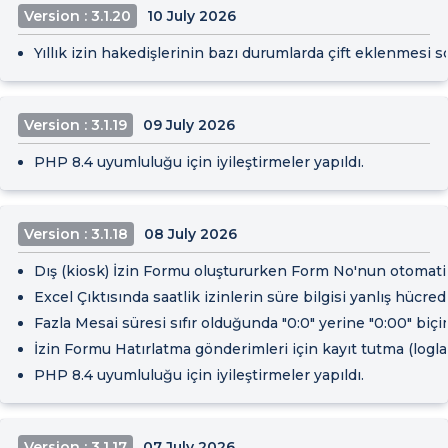
Version : 3.1.20
10 July 2026
Yıllık izin hakedişlerinin bazı durumlarda çift eklenmesi s
Version : 3.1.19
09 July 2026
PHP 8.4 uyumluluğu için iyileştirmeler yapıldı.
Version : 3.1.18
08 July 2026
Dış (kiosk) İzin Formu oluştururken Form No'nun otomatik 
Excel Çıktısında saatlik izinlerin süre bilgisi yanlış hücre
Fazla Mesai süresi sıfır olduğunda "0:0" yerine "0:00" biçi
İzin Formu Hatırlatma gönderimleri için kayıt tutma (logl
PHP 8.4 uyumluluğu için iyileştirmeler yapıldı.
Version : 3.1.17
07 July 2026