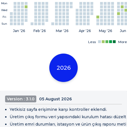
Mon
Wed
Fri
Sun
Jan '26
Feb '26
Mar '26
Apr '26
May '26
Jun 
Less
More
2026
Version : 3.1.0
05 August 2026
Yetkisiz sayfa erişimine karşı kontroller eklendi.
Üretim çıkış formu veri yapısındaki kurulum hatası düzeltil
Üretim emri durumları, istasyon ve ürün çıkış raporu metinl