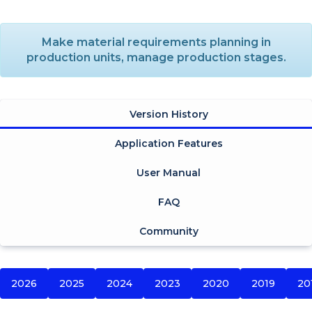
Make material requirements planning in
production units, manage production stages.
Version History
Application Features
User Manual
FAQ
Community
2026
2025
2024
2023
2020
2019
20