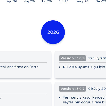
Apr '26
May '26
Jun '26
Jul '26
Aug '26
Sep '2
2026
Version : 3.0.9
13 July 20
tesi, ana firma en üstte
PHP 8.4 uyumluluğu için i
Version : 3.0.7
09 July 2
.
Yeni servis kaydı kaydedi
sayfasının doğru firma bi