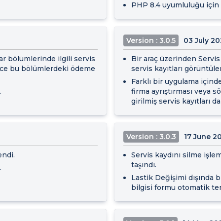
PHP 8.4 uyumluluğu için i
Version : 3.0.5
03 July 2
r bölümlerinde ilgili servis
Bir araç üzerinden Servis 
öylece bu bölümlerdeki ödeme
servis kayıtları görüntülen
Farklı bir uygulama içind
.
firma ayrıştırması veya s
girilmiş servis kayıtları da
Version : 3.0.3
17 June 2
endi.
Servis kaydını silme işl
taşındı.
.
Lastik Değişimi dışında bi
bilgisi formu otomatik te