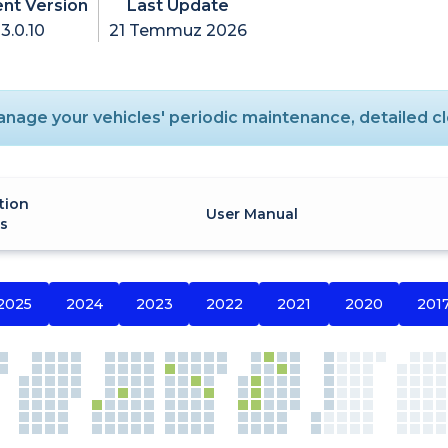
ent Version
Last Update
3.0.10
21 Temmuz 2026
nage your vehicles' periodic maintenance, detailed cle
tion
User Manual
es
2025
2024
2023
2022
2021
2020
201