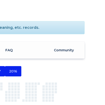
aning, etc. records.
FAQ
Community
7
2016