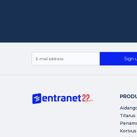
Sign u
PROD
Aidang
Titarus
Penam
Korivus