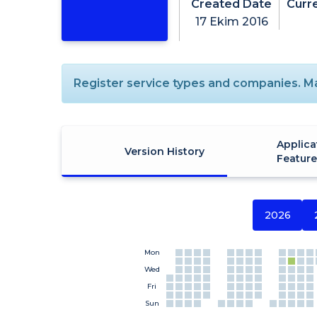
Created Date
Curr
17 Ekim 2016
Register service types and companies. Ma
Applica
Version History
Featur
2026
Mon
Wed
Fri
Sun