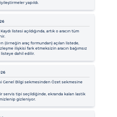
yileştirmeler yapıldı.
026
Kaydı listesi açıldığında, artık o aracın tüm
ir.
en (örneğin araç formundan) açılan listede,
özleşme ilişkisi fark etmeksizin aracın bağımsız
 listeye dahil edilir.
026
emi Genel Bilgi sekmesinden Özet sekmesine
r servis tipi seçildiğinde, ekranda kalan lastik
mizlenip gizleniyor.