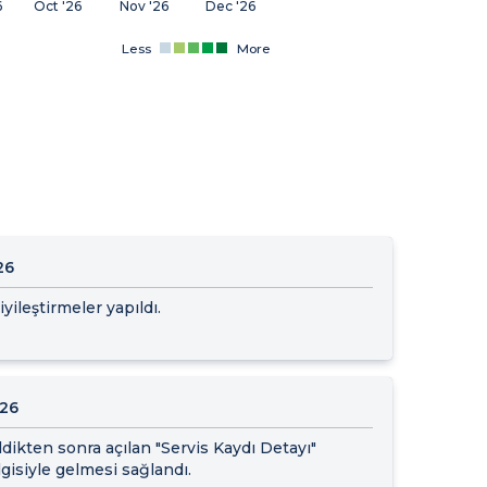
6
Oct '26
Nov '26
Dec '26
Less
More
26
yileştirmeler yapıldı.
026
ldikten sonra açılan "Servis Kaydı Detayı"
lgisiyle gelmesi sağlandı.