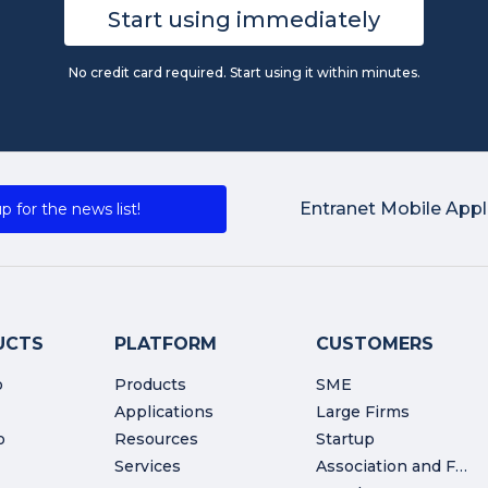
Start using immediately
No credit card required. Start using it within minutes.
Entranet Mobile Appl
p for the news list!
UCTS
PLATFORM
CUSTOMERS
o
Products
SME
Applications
Large Firms
o
Resources
Startup
Services
Association and Foundation