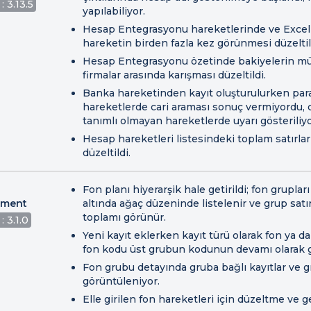
: 3.13.5
yapılabiliyor.
Hesap Entegrasyonu hareketlerinde ve Excel 
hareketin birden fazla kez görünmesi düzeltil
Hesap Entegrasyonu özetinde bakiyelerin mü
firmalar arasında karışması düzeltildi.
Banka hareketinden kayıt oluşturulurken para
hareketlerde cari araması sonuç vermiyordu, dü
tanımlı olmayan hareketlerde uyarı gösteriliyo
Hesap hareketleri listesindeki toplam satırla
düzeltildi.
Fon planı hiyerarşik hale getirildi; fon gruplar
ment
altında ağaç düzeninde listelenir ve grup satır
toplamı görünür.
: 3.1.0
Yeni kayıt eklerken kayıt türü olarak fon ya da
fon kodu üst grubun kodunun devamı olarak gi
Fon grubu detayında gruba bağlı kayıtlar ve g
görüntüleniyor.
Elle girilen fon hareketleri için düzeltme ve g