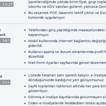
işaretlendiğinde çıktıda birim fiyat, grup topla
: 3.0.27
iskonto ve KDV satırları gizlenir, yalnızca Ge
Bu seçenek PDF, tasarımlı teklif çıktısı ve Ex
tümünde uygulanıyor.
t
Telefondan giriş yapıldığında masaüstündeki 
ork
kapanmıyor.
: 3.6.1
Mobil kullanımda internet bağlantısı değişt
giderildi.
Kullanıcı aşama ve durum ekranlarında profil
düzeltildi.
Mail Form Ayarları sayfasında görsel düzenlem
Listede tıklanan satır işaretli kalıyor; e-İrsali
ll
döndüğünüzde kaldığınız yeri görüyorsunuz.
: 3.1.4
Sayfa toplamları tablonun altında her para biri
gösteriliyor.
Silinmiş e-İrsaliye kayıtlarında görünmeyen sil
Giden e-İrsaliyelerde Reddedilen listesi açıld