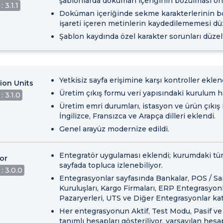
şablonlarda doküman içeriğinin bozulması ön
 3.1.1
Doküman içeriğinde sekme karakterlerinin 
işareti içeren metinlerin kaydedilememesi düze
Şablon kaydında özel karakter sorunları düzelt
Yetkisiz sayfa erişimine karşı kontroller eklen
ion Units
Üretim çıkış formu veri yapısındaki kurulum ha
: 3.1.0
Üretim emri durumları, istasyon ve ürün çıkış
İngilizce, Fransızca ve Arapça dilleri eklendi.
Genel arayüz modernize edildi.
Entegratör uygulaması eklendi; kurumdaki tü
or
sayfada topluca izlenebiliyor.
: 3.0.0
Entegrasyonlar sayfasında Bankalar, POS / 
Kuruluşları, Kargo Firmaları, ERP Entegrasyonl
Pazaryerleri, UTS ve Diğer Entegrasyonlar kate
Her entegrasyonun Aktif, Test Modu, Pasif ve
tanımlı hesapları gösteriliyor, varsayılan hesap