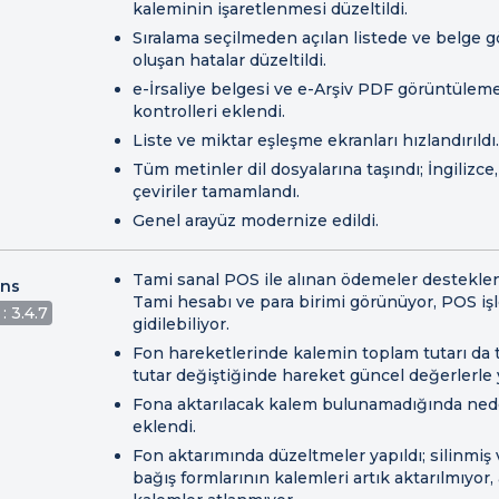
kaleminin işaretlenmesi düzeltildi.
Sıralama seçilmeden açılan listede ve belge 
oluşan hatalar düzeltildi.
e-İrsaliye belgesi ve e-Arşiv PDF görüntüleme
kontrolleri eklendi.
Liste ve miktar eşleşme ekranları hızlandırıldı.
Tüm metinler dil dosyalarına taşındı; İngilizce
çeviriler tamamlandı.
Genel arayüz modernize edildi.
Tami sanal POS ile alınan ödemeler desteklen
ons
Tami hesabı ve para birimi görünüyor, POS iş
: 3.4.7
gidilebiliyor.
Fon hareketlerinde kalemin toplam tutarı da t
tutar değiştiğinde hareket güncel değerlerle 
Fona aktarılacak kalem bulunamadığında nede
eklendi.
Fon aktarımında düzeltmeler yapıldı; silinm
bağış formlarının kalemleri artık aktarılmıyor,