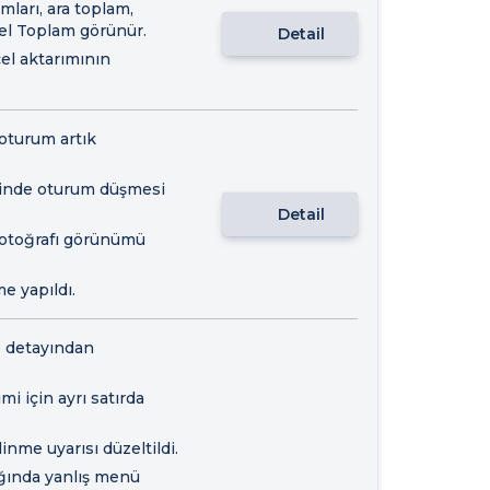
mları, ara toplam,
nel Toplam görünür.
Detail
cel aktarımının
oturum artık
iğinde oturum düşmesi
Detail
 fotoğrafı görünümü
e yapıldı.
ye detayından
mi için ayrı satırda
inme uyarısı düzeltildi.
ığında yanlış menü