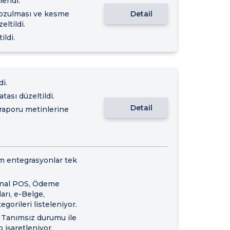
lendi.
bozulması ve kesme
Detail
ltildi.
ildi.
di.
tası düzeltildi.
Detail
 raporu metinlerine
m entegrasyonlar tek
Sanal POS, Ödeme
arı, e-Belge,
gorileri listeleniyor.
 Tanımsız durumu ile
 işaretleniyor.