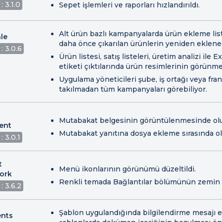
: 3.1.0
Sepet işlemleri ve raporları hızlandırıldı.
Alt ürün bazlı kampanyalarda ürün ekleme lis
le
daha önce çıkarılan ürünlerin yeniden eklene
: 3.0.6
Ürün listesi, satış listeleri, üretim analizi ile 
etiketi çıktılarında ürün resimlerinin görünme
Uygulama yöneticileri şube, iş ortağı veya fra
takılmadan tüm kampanyaları görebiliyor.
Mutabakat belgesinin görüntülenmesinde oluş
ent
Mutabakat yanıtına dosya ekleme sırasında olu
: 3.0.1
t
Menü ikonlarının görünümü düzeltildi.
ork
Renkli temada Bağlantılar bölümünün zemin re
: 3.6.2
Şablon uygulandığında bilgilendirme mesajı e
nts