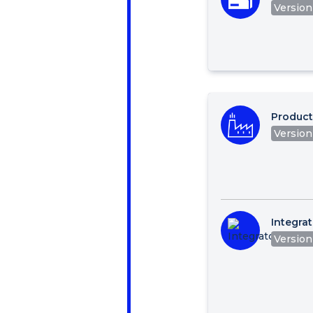
Version :
Product
Version 
Integrat
Version 