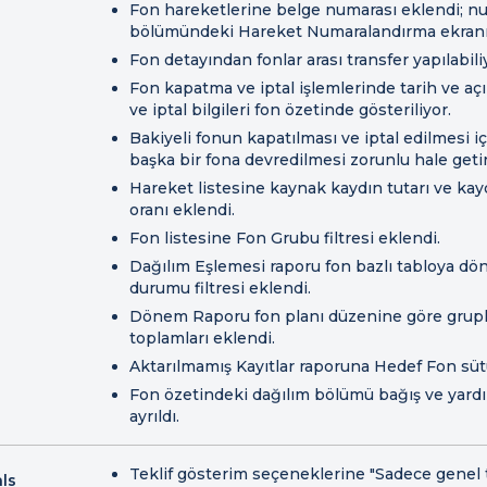
Fon hareketlerine belge numarası eklendi; nu
bölümündeki Hareket Numaralandırma ekranı
Fon detayından fonlar arası transfer yapılabili
Fon kapatma ve iptal işlemlerinde tarih ve açı
ve iptal bilgileri fon özetinde gösteriliyor.
Bakiyeli fonun kapatılması ve iptal edilmesi i
başka bir fona devredilmesi zorunlu hale getiri
Hareket listesine kaynak kaydın tutarı ve ka
oranı eklendi.
Fon listesine Fon Grubu filtresi eklendi.
Dağılım Eşlemesi raporu fon bazlı tabloya dö
durumu filtresi eklendi.
Dönem Raporu fon planı düzenine göre grupla
toplamları eklendi.
Aktarılmamış Kayıtlar raporuna Hedef Fon süt
Fon özetindeki dağılım bölümü bağış ve yardı
ayrıldı.
Teklif gösterim seçeneklerine "Sadece genel 
ls