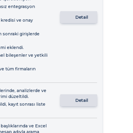
ımsız entegrasyon
Detail
kredisi ve onay
m sonraki girişlerde
imi eklendi.
el bileşenler ve yetkili
ve tüm firmaların
lerinde, analizlerde ve
imi düzeltildi.
Detail
di, kayıt sonrası liste
 başlıklarında ve Excel
 hesap adıyla arama