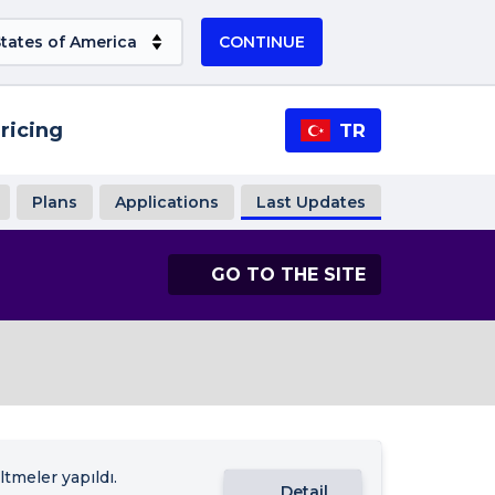
CONTINUE
ricing
TR
Plans
Applications
Last Updates
GO TO THE SITE
tmeler yapıldı.
Detail