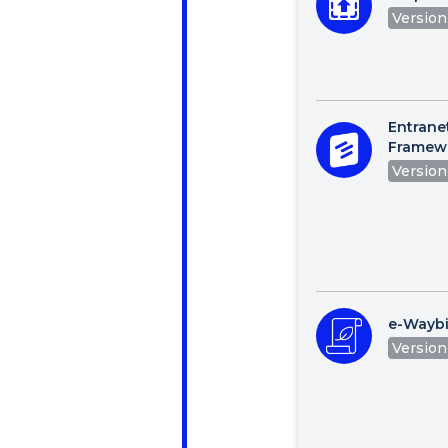
Version 
Entrane
Framew
Version 
e-Waybi
Version 