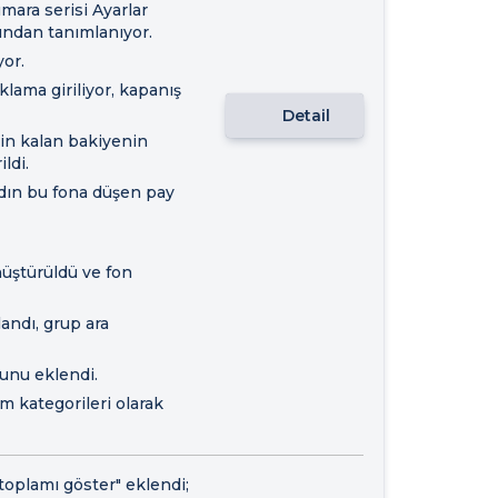
mara serisi Ayarlar
ndan tanımlanıyor.
yor.
klama giriliyor, kapanış
Detail
çin kalan bakiyenin
ldi.
ydın bu fona düşen pay
nüştürüldü ve fon
ndı, grup ara
unu eklendi.
m kategorileri olarak
toplamı göster" eklendi;