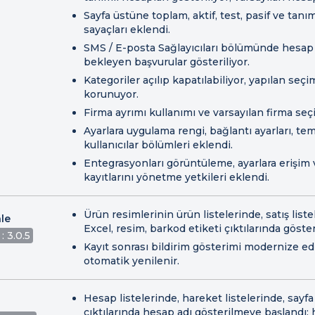
Sayfa üstüne toplam, aktif, test, pasif ve tan
sayaçları eklendi.
SMS / E-posta Sağlayıcıları bölümünde hesap 
bekleyen başvurular gösteriliyor.
Kategoriler açılıp kapatılabiliyor, yapılan seçi
korunuyor.
Firma ayrımı kullanımı ve varsayılan firma seç
Ayarlara uygulama rengi, bağlantı ayarları, tem
kullanıcılar bölümleri eklendi.
Entegrasyonları görüntüleme, ayarlara erişim 
kayıtlarını yönetme yetkileri eklendi.
Ürün resimlerinin ürün listelerinde, satış liste
le
Excel, resim, barkod etiketi çıktılarında göster
: 3.0.5
Kayıt sonrası bildirim gösterimi modernize edil
otomatik yenilenir.
Hesap listelerinde, hareket listelerinde, sayfa
çıktılarında hesap adı gösterilmeye başlandı;