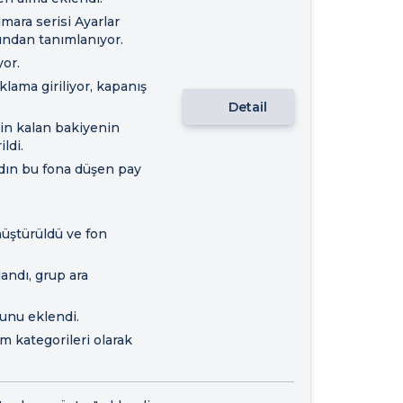
mara serisi Ayarlar
ndan tanımlanıyor.
yor.
klama giriliyor, kapanış
Detail
çin kalan bakiyenin
ldi.
ydın bu fona düşen pay
nüştürüldü ve fon
ndı, grup ara
unu eklendi.
m kategorileri olarak