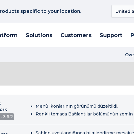
roducts specific to your location.
atform
Solutions
Customers
Support
P
Ove
t
Menü ikonlarının görünümü düzeltildi.
ork
Renkli temada Bağlantılar bölümünün zemin re
: 3.6.2
Şablon uygulandığında bilgilendirme mesajı e