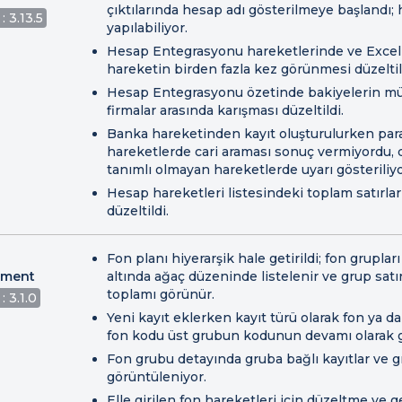
çıktılarında hesap adı gösterilmeye başlandı;
: 3.13.5
yapılabiliyor.
Hesap Entegrasyonu hareketlerinde ve Excel 
hareketin birden fazla kez görünmesi düzeltil
Hesap Entegrasyonu özetinde bakiyelerin mü
firmalar arasında karışması düzeltildi.
Banka hareketinden kayıt oluşturulurken para
hareketlerde cari araması sonuç vermiyordu, dü
tanımlı olmayan hareketlerde uyarı gösteriliyo
Hesap hareketleri listesindeki toplam satırla
düzeltildi.
Fon planı hiyerarşik hale getirildi; fon gruplar
ment
altında ağaç düzeninde listelenir ve grup satır
toplamı görünür.
: 3.1.0
Yeni kayıt eklerken kayıt türü olarak fon ya da
fon kodu üst grubun kodunun devamı olarak gi
Fon grubu detayında gruba bağlı kayıtlar ve g
görüntüleniyor.
Elle girilen fon hareketleri için düzeltme ve g