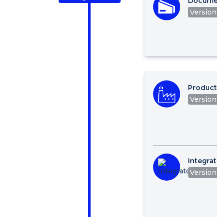
Docume
Version :
Product
Version 
Integrat
Version 