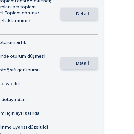
toplamı göster" eklendi;
mları, ara toplam,
nel Toplam görünür.
Detail
cel aktarımının
oturum artık
iğinde oturum düşmesi
Detail
 fotoğrafı görünümü
e yapıldı.
ye detayından
mi için ayrı satırda
inme uyarısı düzeltildi.