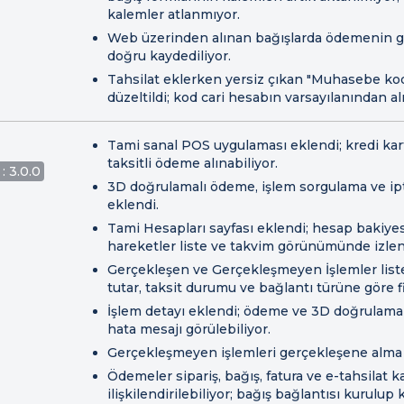
kalemler atlanmıyor.
Web üzerinden alınan bağışlarda ödemenin g
doğru kaydediliyor.
Tahsilat eklerken yersiz çıkan "Muhasebe ko
düzeltildi; kod cari hesabın varsayılanından alı
Tami sanal POS uygulaması eklendi; kredi kar
taksitli ödeme alınabiliyor.
: 3.0.0
3D doğrulamalı ödeme, işlem sorgulama ve ipt
eklendi.
Tami Hesapları sayfası eklendi; hesap bakiyes
hareketler liste ve takvim görünümünde izlen
Gerçekleşen ve Gerçekleşmeyen İşlemler listel
tutar, taksit durumu ve bağlantı türüne göre fi
İşlem detayı eklendi; ödeme ve 3D doğrulama b
hata mesajı görülebiliyor.
Gerçekleşmeyen işlemleri gerçekleşene alma i
Ödemeler sipariş, bağış, fatura ve e-tahsilat ka
ilişkilendirilebiliyor; bağış bağlantısı kurulup k