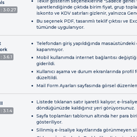
Teklif gösterim seçeneklerine "Sadece genel 
ls
işaretlendiğinde çıktıda birim fiyat, grup topla
: 3.0.27
iskonto ve KDV satırları gizlenir, yalnızca Ge
Bu seçenek PDF, tasarımlı teklif çıktısı ve Ex
tümünde uygulanıyor.
t
Telefondan giriş yapıldığında masaüstündeki 
ork
kapanmıyor.
: 3.6.1
Mobil kullanımda internet bağlantısı değişt
giderildi.
Kullanıcı aşama ve durum ekranlarında profil
düzeltildi.
Mail Form Ayarları sayfasında görsel düzenlem
Listede tıklanan satır işaretli kalıyor; e-İrsali
ll
döndüğünüzde kaldığınız yeri görüyorsunuz.
: 3.1.4
Sayfa toplamları tablonun altında her para biri
gösteriliyor.
Silinmiş e-İrsaliye kayıtlarında görünmeyen sil