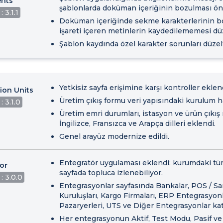
nts
şablonlarda doküman içeriğinin bozulması ön
 3.1.1
Doküman içeriğinde sekme karakterlerinin 
işareti içeren metinlerin kaydedilememesi düze
Şablon kaydında özel karakter sorunları düzelt
Yetkisiz sayfa erişimine karşı kontroller eklen
ion Units
Üretim çıkış formu veri yapısındaki kurulum ha
: 3.1.0
Üretim emri durumları, istasyon ve ürün çıkış
İngilizce, Fransızca ve Arapça dilleri eklendi.
Genel arayüz modernize edildi.
Entegratör uygulaması eklendi; kurumdaki tü
or
sayfada topluca izlenebiliyor.
: 3.0.0
Entegrasyonlar sayfasında Bankalar, POS / 
Kuruluşları, Kargo Firmaları, ERP Entegrasyonl
Pazaryerleri, UTS ve Diğer Entegrasyonlar kate
Her entegrasyonun Aktif, Test Modu, Pasif ve