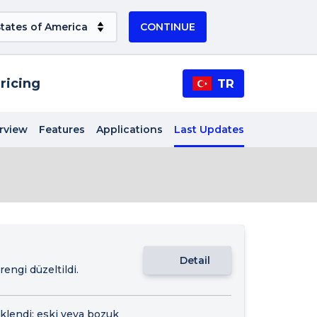
CONTINUE
ricing
TR
rview
Features
Applications
Last Updates
Detail
ngi düzeltildi.
klendi; eski veya bozuk