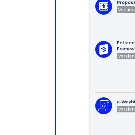
Proposa
Version 
Entrane
Framew
Version 
e-Waybi
Version 