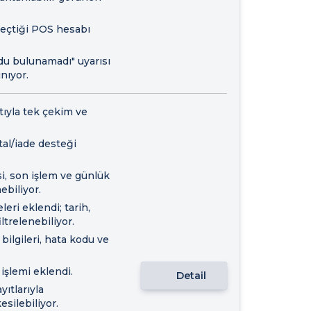
eçtiği POS hesabı
du bulunamadı" uyarısı
nıyor.
tıyla tek çekim ve
al/iade desteği
i, son işlem ve günlük
ebiliyor.
eri eklendi; tarih,
ltrelenebiliyor.
ilgileri, hata kodu ve
şlemi eklendi.
Detail
yıtlarıyla
esilebiliyor.