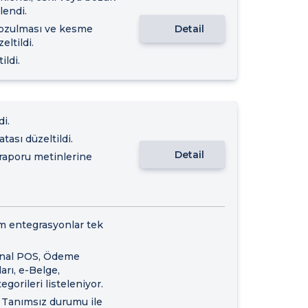
lendi.
bozulması ve kesme
Detail
ltildi.
ildi.
di.
tası düzeltildi.
Detail
 raporu metinlerine
m entegrasyonlar tek
Sanal POS, Ödeme
arı, e-Belge,
gorileri listeleniyor.
 Tanımsız durumu ile