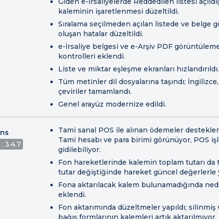
Giden e-İrsaliyelerde Reddedilen listesi açıld
kaleminin işaretlenmesi düzeltildi.
Sıralama seçilmeden açılan listede ve belge 
oluşan hatalar düzeltildi.
e-İrsaliye belgesi ve e-Arşiv PDF görüntüleme
kontrolleri eklendi.
Liste ve miktar eşleşme ekranları hızlandırıldı.
Tüm metinler dil dosyalarına taşındı; İngilizce
çeviriler tamamlandı.
Genel arayüz modernize edildi.
Tami sanal POS ile alınan ödemeler desteklen
ons
Tami hesabı ve para birimi görünüyor, POS iş
: 3.4.7
gidilebiliyor.
Fon hareketlerinde kalemin toplam tutarı da t
tutar değiştiğinde hareket güncel değerlerle 
Fona aktarılacak kalem bulunamadığında nede
eklendi.
Fon aktarımında düzeltmeler yapıldı; silinm
bağış formlarının kalemleri artık aktarılmıyor,