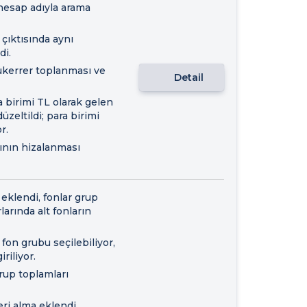
 hesap adıyla arama
çıktısında aynı
di.
kerrer toplanması ve
Detail
 birimi TL olarak gelen
zeltildi; para birimi
r.
rının hizalanması
ı eklendi, fonlar grup
larında alt fonların
 fon grubu seçilebiliyor,
riliyor.
rup toplamları
eri alma eklendi.