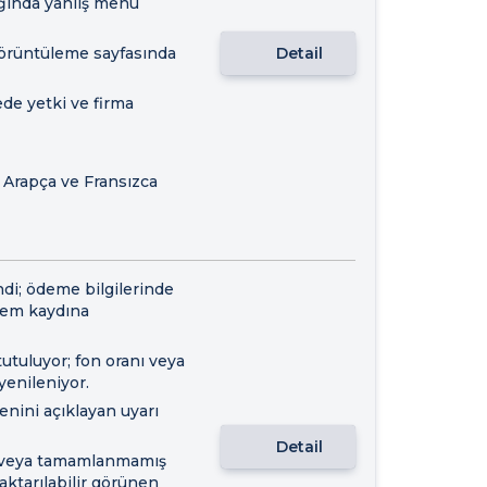
ığında yanlış menü
görüntüleme sayfasında
Detail
de yetki ve firma
, Arapça ve Fransızca
di; ödeme bilgilerinde
lem kaydına
utuluyor; fon oranı veya
yenileniyor.
nini açıklayan uyarı
Detail
iş veya tamamlanmamış
 aktarılabilir görünen