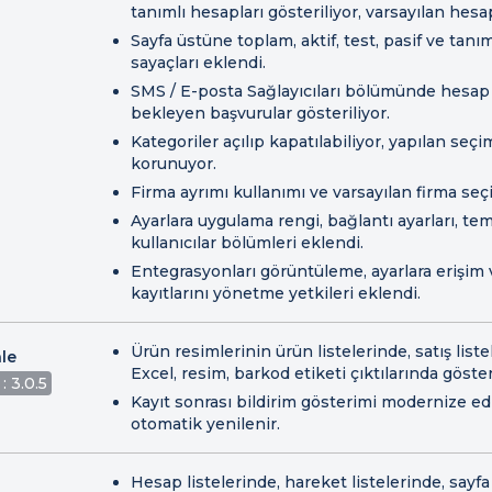
tanımlı hesapları gösteriliyor, varsayılan hesap
Sayfa üstüne toplam, aktif, test, pasif ve tan
sayaçları eklendi.
SMS / E-posta Sağlayıcıları bölümünde hesap 
bekleyen başvurular gösteriliyor.
Kategoriler açılıp kapatılabiliyor, yapılan seçi
korunuyor.
Firma ayrımı kullanımı ve varsayılan firma seç
Ayarlara uygulama rengi, bağlantı ayarları, tem
kullanıcılar bölümleri eklendi.
Entegrasyonları görüntüleme, ayarlara erişim 
kayıtlarını yönetme yetkileri eklendi.
Ürün resimlerinin ürün listelerinde, satış liste
le
Excel, resim, barkod etiketi çıktılarında göster
: 3.0.5
Kayıt sonrası bildirim gösterimi modernize edil
otomatik yenilenir.
Hesap listelerinde, hareket listelerinde, sayfa