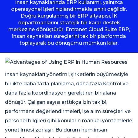
İnsan kaynaklarında ERP kullanımı, yalnızca
operasyonel işleri hızlandırmakla sınırlı değildir.
Doğru kurgulanmış bir ERP altyapısı, İK
departmanlarını stratejik bir karar destek
merkezine dönüştürür. Entranet Cloud Suite ERP,
insan kaynakları süreçlerini tek bir platformda
toplayarak bu dönüşümü mümkün kılar.
İnsan kaynakları yönetimi, şirketlerin büyümesiyle
birlikte daha fazla planlama, daha fazla kontrol ve
daha fazla koordinasyon gerektiren bir alana
dönüşür. Çalışan sayısı arttıkça izin takibi,
performans değerlendirmeleri, işe alım süreçleri ve
personel bilgileri gibi konuların manuel yöntemlerle
yönetilmesi zorlaşır. Bu durum hem insan